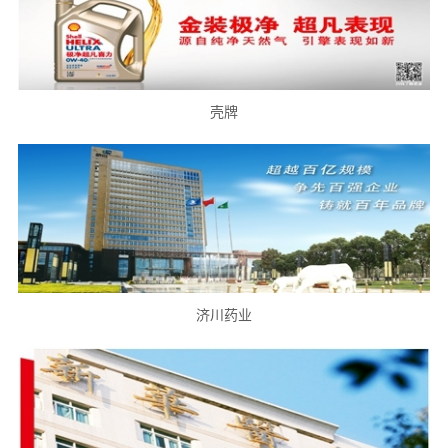
壳牌
济川药业