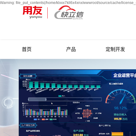
Warning: file_put_contents(/home/klxxx7kll6x4xnx/wwwroot/source/cache/license_c
首页
产品
定制开发
面向大型企业
面向中型及成长型企业
用友云
面向小微企业
工厂管理/条码管理