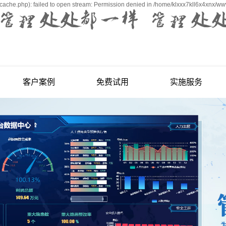
ache.php): failed to open stream: Permission denied in /home/klxxx7kll6x4xnx/ww
客户案例
免费试用
实施服务
五金、机械
免费试用
实施服务
电子、电器
YonSuite
医药、化工
U订货
友云采
友空间