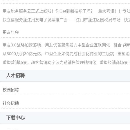
用友税务服务云正式上线啦！你Get到新技能了吗？
重大喜讯！！专注
快立信服务蓬江用友电子发票推广会——江门市蓬江区国税局专场
快
用友年会
用友3.0战略加速落地，用友优普聚焦发力中型企业互联网化
融合 创
从5000万到30亿元亿，中型企业如何完成社会化商业的三级跳
重塑消
重塑营销场景，超客营销助宁波力劲销售管理精细化
重塑经销商场景
人才招聘
校园招聘
社会招聘
下载中心