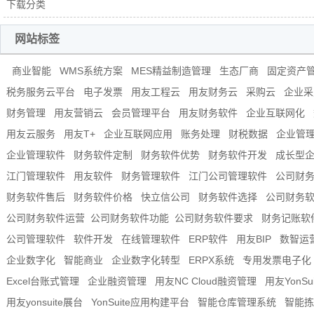
下载分类
网站标签
商业智能
WMS系统方案
MES精益制造管理
生态厂商
固定资产
税务服务云平台
电子发票
用友工程云
用友财务云
采购云
企业采
财务管理
用友营销云
会员管理平台
用友财务软件
企业互联网化
用友云服务
用友T+
企业互联网应用
账务处理
财税数据
企业管
企业管理软件
财务软件定制
财务软件优势
财务软件开发
成长型
江门管理软件
用友软件
财务管理软件
江门公司管理软件
公司财
财务软件售后
财务软件价格
快立信公司
财务软件选择
公司财务
公司财务软件运营
​公司财务软件功能
​公司财务软件要求
财务记账软
公司管理软件
软件开发
在线管理软件
ERP软件
用友BIP
数智运
企业数字化
智能商业
企业数字化转型
ERPX系统
专用发票电子化
Excel台账式管理
企业融资管理
用友NC Cloud融资管理
用友YonSui
用友yonsuite展台
YonSuite应用构建平台
智能仓库管理系统
智能拣