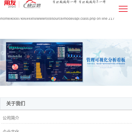
Warning:
file_put_contents(/home/klxxx7kll6x4xnx/wwwroot/source/cache/license_cache.php
failed to open stream: Permission denied in
/home/klxxx7kll6x4xnx/wwwroot/source/model/api.class.php on line 217
关于我们
公司简介
企业文化