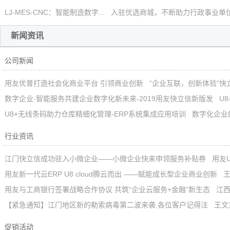
LJ-MES-CNC：智能制造数字...
入驻优选商城，不断助力行政事业单位.
新闻资讯
公司新闻
用友优普打造社会化商业平台 引领商业创新
“企业互联，创新体验”
数字企业·智能服务共建企业数字化新未来-2019用友快立信新版发
U
U8+无线条码助力仓库精细化管理-ERP系统集成应用培训
数字化企业
行业资讯
江门快立信成功驻入小微企业——小微企业快来申领服务补贴券
用友U
用友新一代云ERP U8 cloud腾云而出 ——赋能成长型企业商业创新
用友与工商银行签署战略合作协议 共筑“企业云服务+金融”新生态
江西
【紧急通知】江门地区新的勒索病毒第二波来袭,各位客户记得注
王文
促销活动