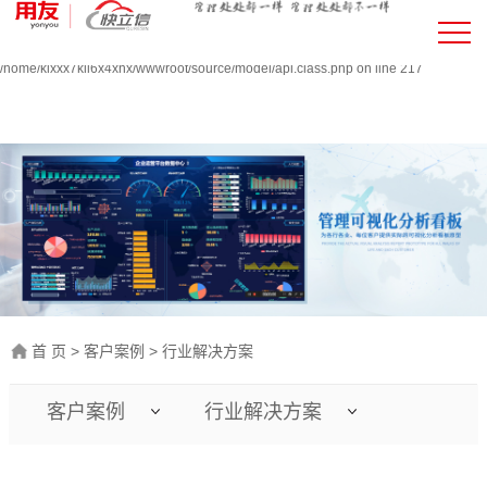
Warning:
file_put_contents(/home/klxxx7kll6x4xnx/wwwroot/source/cache/license_cache.php
failed to open stream: Permission denied in
/home/klxxx7kll6x4xnx/wwwroot/source/model/api.class.php on line 217
首 页
>
客户案例
>
行业解决方案
客户案例
行业解决方案