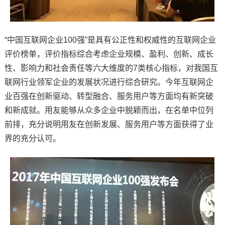
“中国互联网企业100强”是具有公正性和权威性的互联网企业
评价榜单，评价指标综合考虑企业规模、盈利、创新、成长
性、影响力和社会责任等六大维度的7类核心指标，对我国互
联网行业领军企业的发展状况进行综合研究。今年互联网企
业百强在创新驱动、转型融合、服务用户等方面均有新突破
和新成就。用友能够从众多企业中脱颖而出，在名单中位列
前排，充分说明用友在创新发展、服务用户等方面获得了业
界的充分认可。