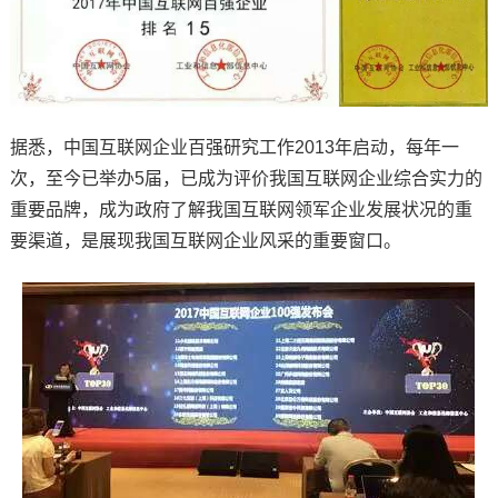
据悉，中国互联网企业百强研究工作2013年启动，每年一
次，至今已举办5届，已成为评价我国互联网企业综合实力的
重要品牌，成为政府了解我国互联网领军企业发展状况的重
要渠道，是展现我国互联网企业风采的重要窗口。