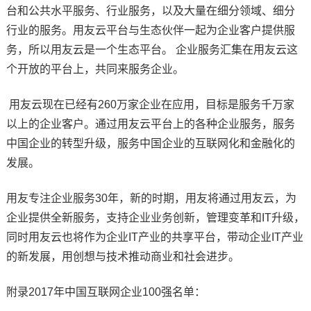
台和公共水平服务、行业服务，以及大量在细分领域、细分
行业的服务。用友云平台与生态伙伴一起为企业客户提供服
务，所以用友云是一个生态平台。 企业服务汇集在用友云这
个开放的平台上，共同来服务企业。
用友云现在已经有260万家企业在应用，目标是服务千万家
以上的企业客户。通过用友云平台上的各种企业服务，服务
中国企业的转型升级，服务中国企业的互联网化和金融化的
发展。
用友专注企业服务30年，新的时期，用友将通过用友云，为
企业提供全新服务，支持企业业务创新，管理变革和IT升级，
同时用友云也将作为企业IT产业的共享平台，带动企业IT产业
的新发展，用创想与技术推动商业和社会进步。
附录2017年中国互联网企业100强名单：