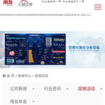
Warning:
file_put_contents(/home/klxxx7kll6x4xnx/wwwroot/source/cache/license_cache.php
failed to open stream: Permission denied in
/home/klxxx7kll6x4xnx/wwwroot/source/model/api.class.php on line 217
首 页
>
新闻中心
>
促销活动
公司新闻
行业资讯
促销活动
用友年会