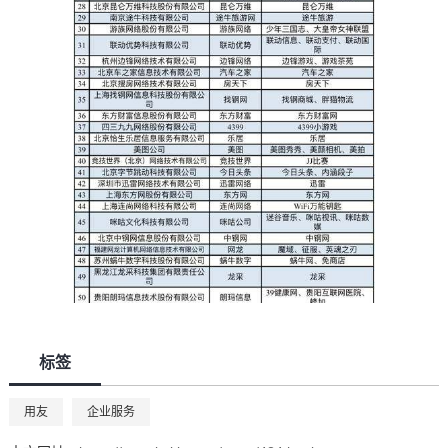
标签
用友
企业服务