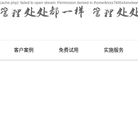
ache.php): failed to open stream: Permission denied in /home/klxxx7kll6x4xnx/ww
客户案例
免费试用
实施服务
五金、机械
免费试用
实施服务
电子、电器
YonSuite
医药、化工
U订货
友云采
友空间