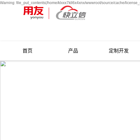
Warning: file_put_contents(/home/klxxx7kll6x4xnx/wwwroot/source/cache/license_c
首页
产品
定制开发
面向大型企业
面向中型及成长型企业
用友云
面向小微企业
工厂管理/条码管理