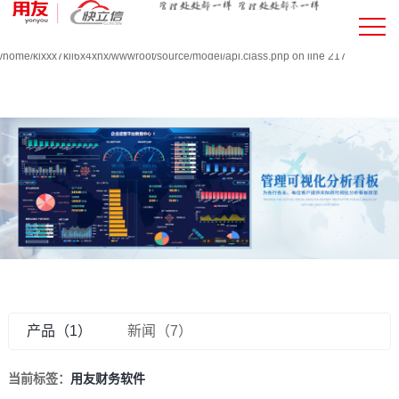
Warning:
file_put_contents(/home/klxxx7kll6x4xnx/wwwroot/source/cache/license_cache.php
failed to open stream: Permission denied in
/home/klxxx7kll6x4xnx/wwwroot/source/model/api.class.php on line 217
产品（1）
新闻（7）
当前标签：
用友财务软件