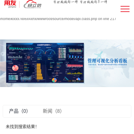
Warning:
file_put_contents(/home/klxxx7kll6x4xnx/wwwroot/source/cache/license_cache.php
failed to open stream: Permission denied in
/home/klxxx7kll6x4xnx/wwwroot/source/model/api.class.php on line 217
产品（0）
新闻（8）
未找到搜索结果！